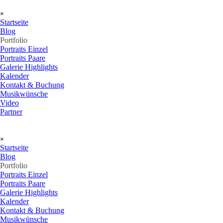
Direkt zum Seiteninhalt
Menü überspringen
×
Startseite
Blog
Portfolio
▼
Portraits Einzel
Portraits Paare
Galerie Highlights
Kalender
Kontakt & Buchung
Musikwünsche
Video
Partner
Menü überspringen
×
Startseite
Blog
Portfolio
▼
Portraits Einzel
Portraits Paare
Galerie Highlights
Kalender
Kontakt & Buchung
Musikwünsche