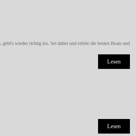
's wieder richtig los. Sei dabei und erlebe die besten Beats und
Lesen
Lesen