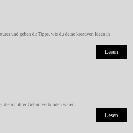
ures und geben dir Tipps, wie du deine kreativen Ideen in
Lesen
, die mit ihrer Geburt verbunden waren.
Lesen