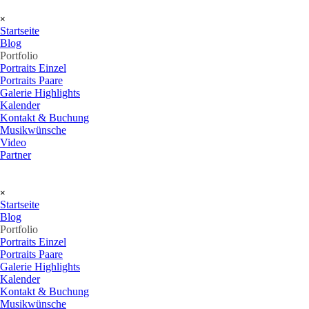
Direkt zum Seiteninhalt
Menü überspringen
×
Startseite
Blog
Portfolio
▼
Portraits Einzel
Portraits Paare
Galerie Highlights
Kalender
Kontakt & Buchung
Musikwünsche
Video
Partner
Menü überspringen
×
Startseite
Blog
Portfolio
▼
Portraits Einzel
Portraits Paare
Galerie Highlights
Kalender
Kontakt & Buchung
Musikwünsche