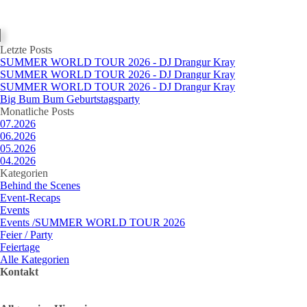
Block überspringen Letzte Posts
Letzte Posts
SUMMER WORLD TOUR 2026 - DJ Drangur Kray
SUMMER WORLD TOUR 2026 - DJ Drangur Kray
SUMMER WORLD TOUR 2026 - DJ Drangur Kray
Big Bum Bum Geburtstagsparty
Block überspringen Monatliche Posts
Monatliche Posts
07.2026
06.2026
05.2026
04.2026
Block überspringen Kategorien
Kategorien
Behind the Scenes
Event-Recaps
Events
Events /SUMMER WORLD TOUR 2026
Feier / Party
Feiertage
Alle Kategorien
Kontakt