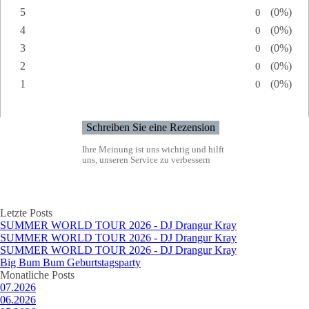
5
Anzahl von
0
Prozents
(0%)
Bewertung:
4
Anzahl von
0
Prozents
(0%)
Bewertung:
3
Anzahl von
0
Prozents
(0%)
Bewertung:
2
Anzahl von
0
Prozents
(0%)
Bewertung:
1
Anzahl von
0
Prozents
(0%)
Bewertung:
Ihre Meinung ist uns wichtig und hilft
uns, unseren Service zu verbessern
Block überspringen Letzte Posts
Letzte Posts
SUMMER WORLD TOUR 2026 - DJ Drangur Kray
SUMMER WORLD TOUR 2026 - DJ Drangur Kray
SUMMER WORLD TOUR 2026 - DJ Drangur Kray
Big Bum Bum Geburtstagsparty
Block überspringen Monatliche Posts
Monatliche Posts
07.2026
06.2026