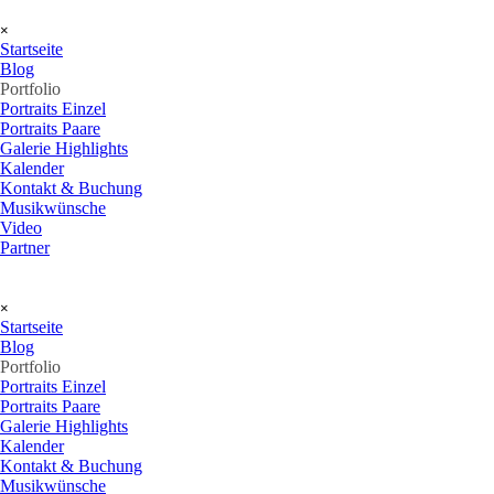
Direkt zum Seiteninhalt
Menü überspringen
×
Startseite
Blog
Portfolio
▼
Portraits Einzel
Portraits Paare
Galerie Highlights
Kalender
Kontakt & Buchung
Musikwünsche
Video
Partner
Menü überspringen
×
Startseite
Blog
Portfolio
▼
Portraits Einzel
Portraits Paare
Galerie Highlights
Kalender
Kontakt & Buchung
Musikwünsche