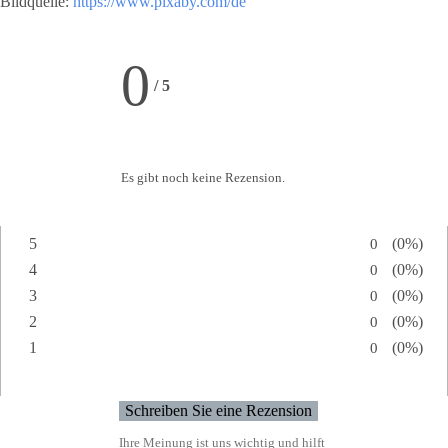
Bildquelle:
https://www.pixaby.com/de
0
/
5
Es gibt noch keine Rezension.
5
Anzahl von
0
Prozents
(0%)
Bewertung:
4
Anzahl von
0
Prozents
(0%)
Bewertung:
3
Anzahl von
0
Prozents
(0%)
Bewertung:
2
Anzahl von
0
Prozents
(0%)
Bewertung:
1
Anzahl von
0
Prozents
(0%)
Bewertung:
Ihre Meinung ist uns wichtig und hilft