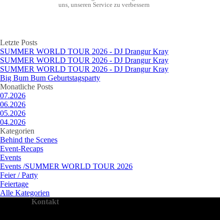
uns, unseren Service zu verbessern
Block überspringen Letzte Posts
Letzte Posts
SUMMER WORLD TOUR 2026 - DJ Drangur Kray
SUMMER WORLD TOUR 2026 - DJ Drangur Kray
SUMMER WORLD TOUR 2026 - DJ Drangur Kray
Big Bum Bum Geburtstagsparty
Block überspringen Monatliche Posts
Monatliche Posts
07.2026
06.2026
05.2026
04.2026
Block überspringen Kategorien
Kategorien
Behind the Scenes
Event-Recaps
Events
Events /SUMMER WORLD TOUR 2026
Feier / Party
Feiertage
Alle Kategorien
Kontakt