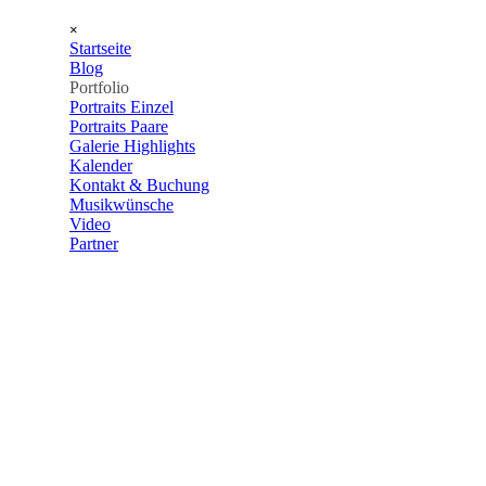
Direkt zum Seiteninhalt
Menü überspringen
×
Startseite
Blog
Portfolio
▼
Portraits Einzel
Portraits Paare
Galerie Highlights
Kalender
Kontakt & Buchung
Musikwünsche
Video
Partner