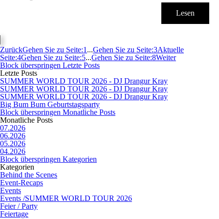
Lesen
Zurück
Gehen Sie zu Seite:
1
...
Gehen Sie zu Seite:
3
Aktuelle
Seite:
4
Gehen Sie zu Seite:
5
...
Gehen Sie zu Seite:
8
Weiter
Block überspringen Letzte Posts
Letzte Posts
SUMMER WORLD TOUR 2026 - DJ Drangur Kray
SUMMER WORLD TOUR 2026 - DJ Drangur Kray
SUMMER WORLD TOUR 2026 - DJ Drangur Kray
Big Bum Bum Geburtstagsparty
Block überspringen Monatliche Posts
Monatliche Posts
07.2026
06.2026
05.2026
04.2026
Block überspringen Kategorien
Kategorien
Behind the Scenes
Event-Recaps
Events
Events /SUMMER WORLD TOUR 2026
Feier / Party
Feiertage