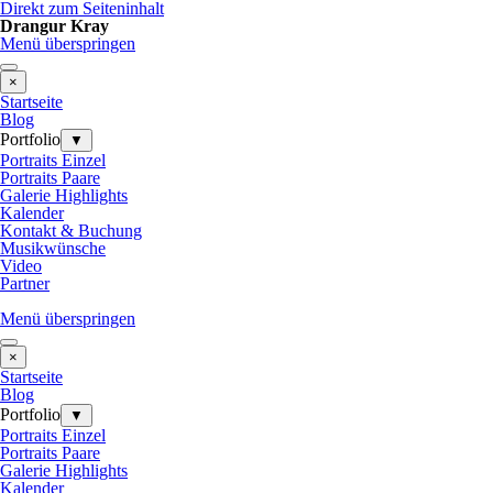
Direkt zum Seiteninhalt
Drangur Kray
Menü überspringen
×
Startseite
Blog
Portfolio
▼
Portraits Einzel
Portraits Paare
Galerie Highlights
Kalender
Kontakt & Buchung
Musikwünsche
Video
Partner
Menü überspringen
×
Startseite
Blog
Portfolio
▼
Portraits Einzel
Portraits Paare
Galerie Highlights
Kalender